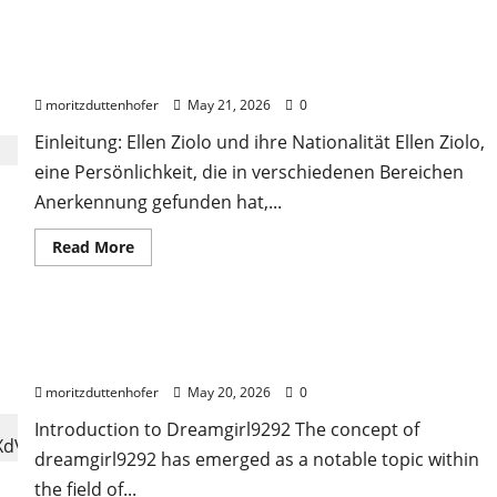
Steel
Buddies
Günther
Ellen Ziolo Nationalität: Eine tiefgehende Analyse
Gestorben
–
ihrer Herkunft und Identität
Ein
Rückblick
moritzduttenhofer
May 21, 2026
0
auf
sein
Einleitung: Ellen Ziolo und ihre Nationalität Ellen Ziolo,
Erbe
eine Persönlichkeit, die in verschiedenen Bereichen
Anerkennung gefunden hat,...
Read
Read More
more
about
Ellen
Ziolo
Nationalität:
Dreamgirl9292: Exploring the Fascinating World of
Eine
tiefgehende
Dream Interpretations
Analyse
ihrer
moritzduttenhofer
May 20, 2026
0
Herkunft
und
Introduction to Dreamgirl9292 The concept of
Identität
dreamgirl9292 has emerged as a notable topic within
the field of...