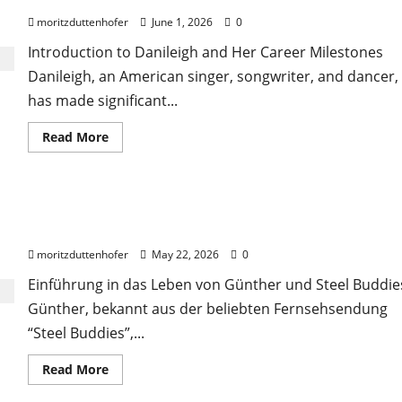
moritzduttenhofer
June 1, 2026
0
Introduction to Danileigh and Her Career Milestones
Danileigh, an American singer, songwriter, and dancer,
has made significant...
Read
Read More
more
about
Exploring
Danileigh
Net
Steel Buddies Günther Gestorben – Ein Rückblick au
Worth
in
sein Erbe
Detail:
A
moritzduttenhofer
May 22, 2026
0
Comprehensive
Overview
Einführung in das Leben von Günther und Steel Buddie
Günther, bekannt aus der beliebten Fernsehsendung
“Steel Buddies”,...
Read
Read More
more
about