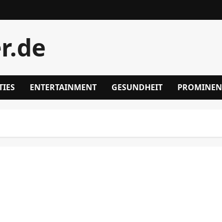
r.de
TIES
ENTERTAINMENT
GESUNDHEIT
PROMINEN
Exploring Danileigh Net Worth in Detail: A
Comprehensive Overview