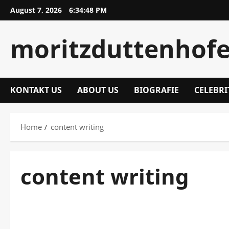
Skip
August 7, 2026
6:34:49 PM
to
content
moritzduttenhofe
KONTAKT US
ABOUT US
BIOGRAFIE
CELEBRI
Home
content writing
content writing