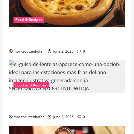
Food & Recipes
Discover the Best Provoleta al Horno Near Me: A
Culinary Delight
moritzduttenhofer
June 2, 2026
0
Food and Recipes
Best Guiso de Lentejas Near Me: Finding the
Ultimate Lentil Stew Experience
moritzduttenhofer
June 2, 2026
0