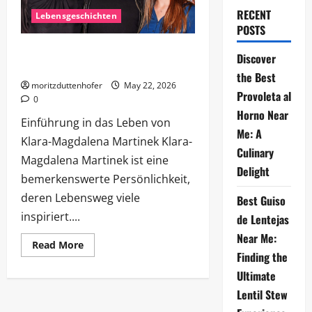
RECENT
Lebensgeschichten
POSTS
Klara-Magdalena Martinek: Eine
Discover
Inspiration für die nächste Generation
the Best
moritzduttenhofer
May 22, 2026
Provoleta al
0
Horno Near
Einführung in das Leben von
Me: A
Klara-Magdalena Martinek Klara-
Culinary
Magdalena Martinek ist eine
Delight
bemerkenswerte Persönlichkeit,
deren Lebensweg viele
Best Guiso
inspiriert....
de Lentejas
Near Me:
Read
Read More
more
Finding the
about
Klara-
Ultimate
Magdalena
Martinek:
Lentil Stew
Eine