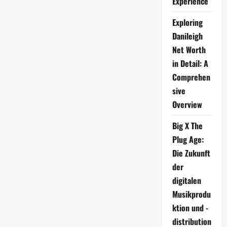
Experience
Inspiration
für
die
Exploring
nächste
Generation
Danileigh
Net Worth
in Detail: A
Comprehen
sive
Overview
Big X The
Plug Age:
Die Zukunft
der
digitalen
Musikprodu
ktion und -
distribution