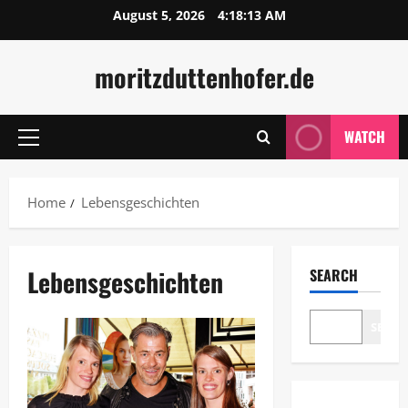
Skip
August 5, 2026
4:18:13 AM
to
content
moritzduttenhofer.de
WATCH
Primary
Menu
Home
Lebensgeschichten
Lebensgeschichten
SEARCH
SEAR