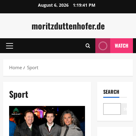
Skip
August 6, 2026
1:19:41 PM
to
content
moritzduttenhofer.de
WATCH
Primary
Menu
Home
Sport
Sport
SEARCH
SEAR