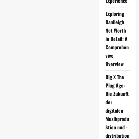
Experience
Dahlmeier:
Ein
Blick
Exploring
auf
Danileigh
sein
Leben
Net Worth
und
Wirken
in Detail: A
Comprehen
sive
Overview
Big X The
Plug Age:
Die Zukunft
der
digitalen
Musikprodu
ktion und -
distribution