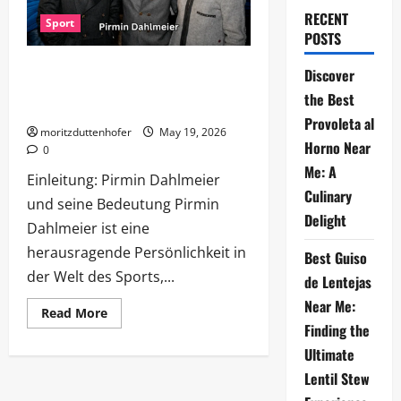
RECENT
Sport
POSTS
Die faszinierende Welt von Pirmin
Discover
Dahlmeier: Ein Blick auf sein Leben
the Best
und Wirken
Provoleta al
moritzduttenhofer
May 19, 2026
Horno Near
0
Me: A
Einleitung: Pirmin Dahlmeier
Culinary
und seine Bedeutung Pirmin
Delight
Dahlmeier ist eine
herausragende Persönlichkeit in
Best Guiso
der Welt des Sports,...
de Lentejas
Near Me:
Read
Read More
more
Finding the
about
Die
Ultimate
faszinierende
Welt
Lentil Stew
von
Pirmin