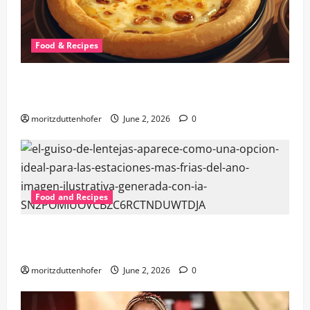
Food & Recipes
Discover the Best Provoleta al Horno Near Me: A
Culinary Delight
moritzduttenhofer
June 2, 2026
0
Food and Recipes
Best Guiso de Lentejas Near Me: Finding the
Ultimate Lentil Stew Experience
moritzduttenhofer
June 2, 2026
0