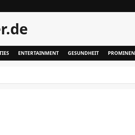
r.de
TIES
ENTERTAINMENT
GESUNDHEIT
PROMINEN
Discover the Best Chuflay Cocktail Near Me for
Refreshing Taste