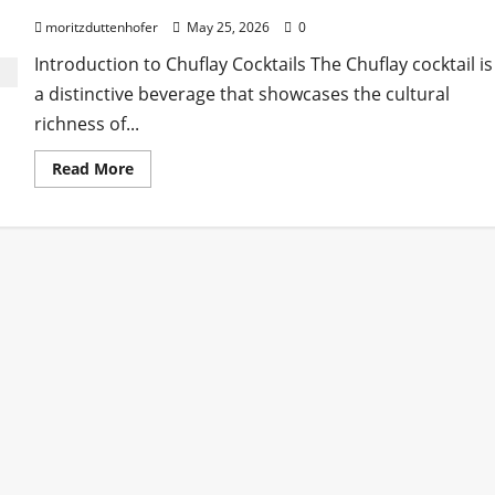
moritzduttenhofer
May 25, 2026
0
Introduction to Chuflay Cocktails The Chuflay cocktail is
a distinctive beverage that showcases the cultural
richness of...
Read
Read More
more
about
Discover
the
Best
Chuflay
Cocktail
Near
Me
for
Refreshing
Taste