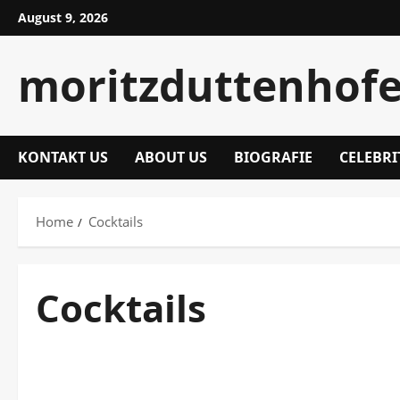
Skip
August 9, 2026
to
content
moritzduttenhofe
KONTAKT US
ABOUT US
BIOGRAFIE
CELEBRI
Home
Cocktails
Cocktails