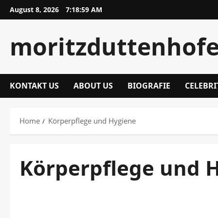
Skip
August 8, 2026
7:18:59 AM
to
content
moritzduttenhofe
KONTAKT US
ABOUT US
BIOGRAFIE
CELEBRI
Home
Körperpflege und Hygiene
Körperpflege und 