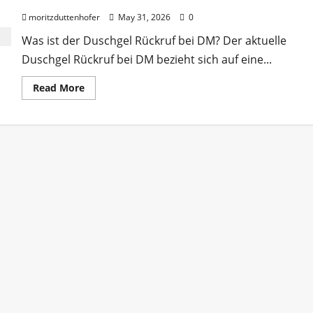
moritzduttenhofer
May 31, 2026
0
Was ist der Duschgel Rückruf bei DM? Der aktuelle
Duschgel Rückruf bei DM bezieht sich auf eine...
Read
Read More
more
about
Duschgel
Rückruf
DM:
Wichtige
Informationen
und
Empfehlungen
für
Verbraucher