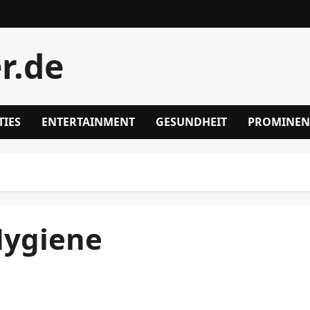
r.de
TIES
ENTERTAINMENT
GESUNDHEIT
PROMINEN
Hygiene
Duschgel Rückruf DM: Wichtige Informationen und
Empfehlungen für Verbraucher